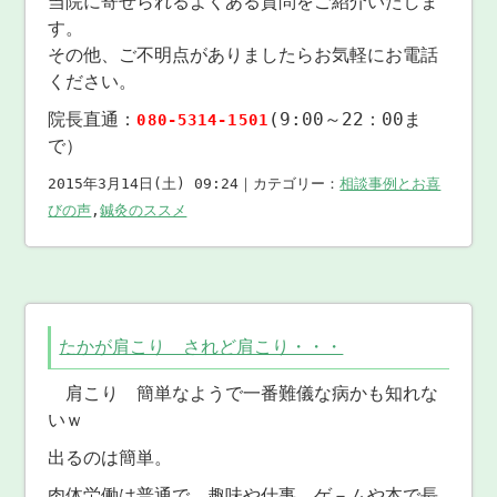
当院に寄せられるよくある質問をご紹介いたしま
す。
その他、ご不明点がありましたらお気軽にお電話
ください。
院長直通：
(9:00～22：00ま
080-5314-1501
で）
2015年3月14日(土) 09:24｜カテゴリー：
相談事例とお喜
びの声
,
鍼灸のススメ
たかが肩こり されど肩こり・・・
肩こり 簡単なようで一番難儀な病かも知れな
いｗ
出るのは簡単。
肉体労働は普通で 趣味や仕事 ゲ－ムや本で長