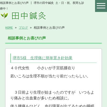
相談事例とお喜びの声 | 堺市の田中鍼灸 土・日・祝、夜間も診
療中！
HOME
»
ブログ
» 相談事例とお喜びの声
相談事例とお喜びの声
堺市S様 生理痛に簡単置き針効果
４０代女性 小さいが子宮筋腫在り
若いころは生理不順が当たり前だったらしい。
３日前より生理が始まったのですが いつもよ
り痛みと出血量が多いため相談に。
伴う腰痛もひどく 血行障害が出てるためか睡眠