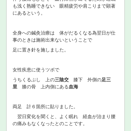
も浅く熟睡できない 眼精疲労や肩こりまで顕著
にあるという。
全身への鍼灸治療は 体がだるくなる為翌日が仕
事のときは施術出来ないということで
足に置き針を施しました。
女性疾患に使うツボで
うちくるぶし 上の
三陰交
膝下 外側の
足三
里
膝の骨 上内側にある
血海
両足 計６箇所に貼りました。
翌日変化を聞くと、よく眠れ 経血が治まり腰
の痛みもなくなったとのことです。